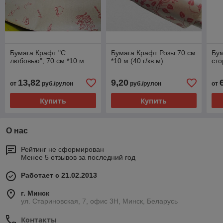
Бумага Крафт "С
Бумага Крафт Розы 70 см
Бум
любовью", 70 см *10 м
*10 м (40 г/кв.м)
ст
13,82
9,20
от
руб./рулон
руб./рулон
от
Купить
Купить
О нас
Рейтинг не сформирован
Менее 5 отзывов за последний год
Работает с 21.02.2013
г. Минск
ул. Стариновская, 7, офис 3Н, Минск, Беларусь
Контакты