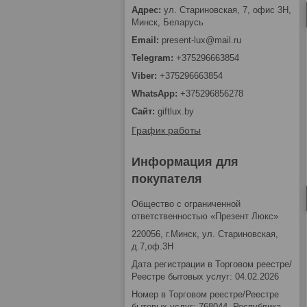
ул. Стариновская, 7, офис 3Н,
Минск, Беларусь
present-lux@mail.ru
+375296663854
+375296663854
+375296856278
giftlux.by
График работы
Информация для
покупателя
Общество с ограниченной
ответственностью «Презент Люкс»
220056, г.Минск, ул. Стариновская,
д.7,оф.3Н
Дата регистрации в Торговом реестре/
Реестре бытовых услуг: 04.02.2026
Номер в Торговом реестре/Реестре
бытовых услуг: 768044, Республика