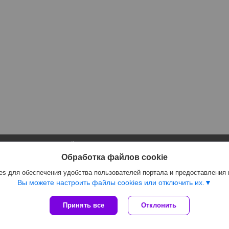
Сайт создан на платформе Deal.by
Политика обработки файлов cookies
Обработка файлов cookie
Интернет-магазин GIFTLUX |
Пожаловаться на контент
s для обеспечения удобства пользователей портала и предоставления
Select Language
▼
Вы можете настроить файлы cookies или отключить их.
Принять все
Отклонить