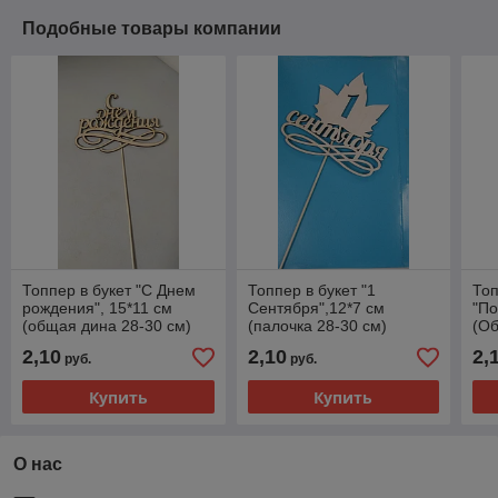
Подобные товары компании
Топпер в букет "С Днем
Топпер в букет "1
Топ
рождения", 15*11 см
Сентября",12*7 см
"По
(общая дина 28-30 см)
(палочка 28-30 см)
(Об
2,10
2,10
2,
руб.
руб.
Купить
Купить
О нас