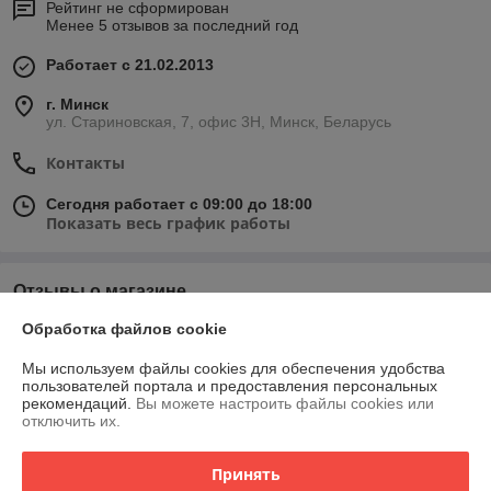
Рейтинг не сформирован
Менее 5 отзывов за последний год
Работает с 21.02.2013
г. Минск
ул. Стариновская, 7, офис 3Н, Минск, Беларусь
Контакты
Сегодня работает с 09:00 до 18:00
Показать весь график работы
Отзывы о магазине
Обработка файлов cookie
77 отзывов за всё время
Мы используем файлы cookies для обеспечения удобства
Игорь
09.04.2026
пользователей портала и предоставления персональных
рекомендаций.
Вы можете настроить файлы cookies или
Отлично
отключить их.
Покупатель
23.09.2025
Принять