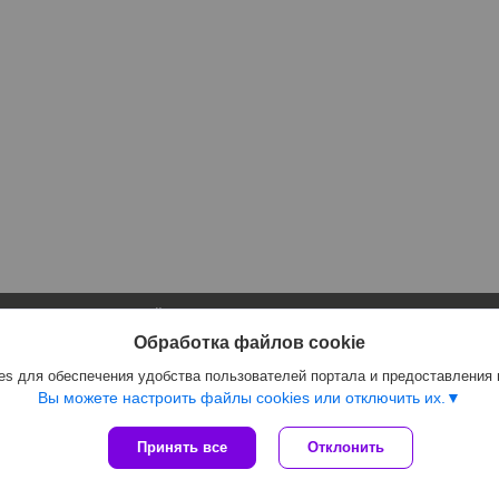
Сайт создан на платформе Deal.by
Политика обработки файлов cookies
Обработка файлов cookie
Интернет-магазин GIFTLUX |
Пожаловаться на контент
s для обеспечения удобства пользователей портала и предоставления
Select Language
▼
Вы можете настроить файлы cookies или отключить их.
Принять все
Отклонить