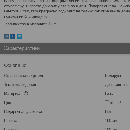
влюблённой пары.
Тонкие, изящные линии, красивая форма.
Эта стат
атмосферу и просто добавит уюта в ваш дом. Подарок ангела – симв
ценится. Статуэтка прекрасно подходит не только как украшение дома
пожеланий благополучия.
Количество в упаковке: 1 шт.
Характеристики
Основные
Страна производитель
Беларусь
Тематика изделия
День святого
Материал
Гипс
Цвет
Белый
Подарочная упаковка
Нет
Высота
180 мм
Ширина
100 мм