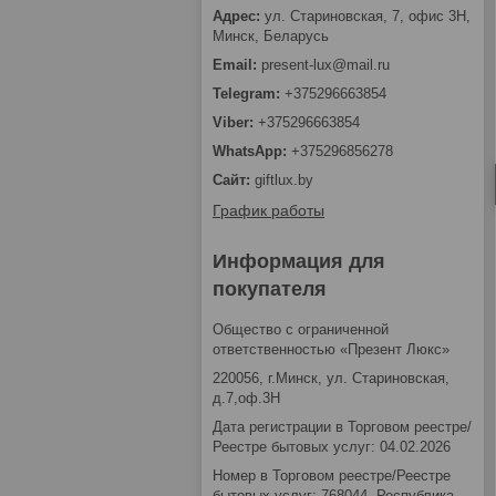
ул. Стариновская, 7, офис 3Н,
Минск, Беларусь
present-lux@mail.ru
+375296663854
+375296663854
+375296856278
giftlux.by
График работы
Информация для
покупателя
Общество с ограниченной
ответственностью «Презент Люкс»
220056, г.Минск, ул. Стариновская,
д.7,оф.3Н
Дата регистрации в Торговом реестре/
Реестре бытовых услуг: 04.02.2026
Номер в Торговом реестре/Реестре
бытовых услуг: 768044, Республика