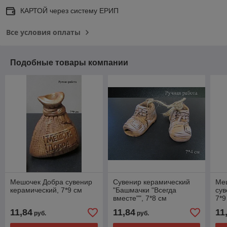
КАРТОЙ через систему ЕРИП
Все условия оплаты
Подобные товары компании
Мешочек Добра сувенир
Сувенир керамический
Меш
керамический, 7*9 см
"Башмачки "Всегда
сув
вместе"", 7*8 см
7*9
11,84
11,84
11
руб.
руб.