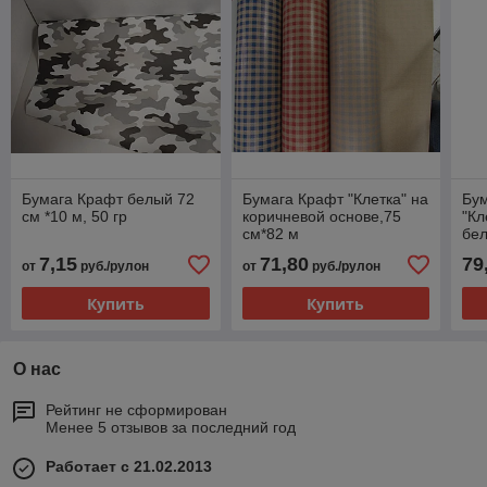
Бумага Крафт белый 72
Бумага Крафт "Клетка" на
Бум
см *10 м, 50 гр
коричневой основе,75
"Кл
см*82 м
бел
7,15
71,80
79
от
руб./рулон
от
руб./рулон
Купить
Купить
О нас
Рейтинг не сформирован
Менее 5 отзывов за последний год
Работает с 21.02.2013