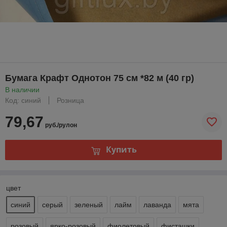
Бумага Крафт Однотон 75 см *82 м (40 гр)
В наличии
Код: синий
Розница
79,67
руб./рулон
Купить
цвет
синий
серый
зеленый
лайм
лаванда
мята
розовый
ярко-розовый
фиолетовый
фисташки