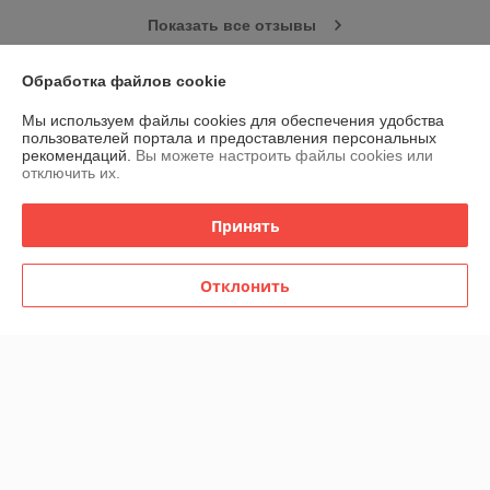
Показать все отзывы
Обработка файлов cookie
О нас
Мы используем файлы cookies для обеспечения удобства
пользователей портала и предоставления персональных
Контакты
рекомендаций.
Вы можете настроить файлы cookies или
отключить их.
Доставка и оплата
Принять
График работы
Отклонить
Полная версия сайта
Политика обработки cookies
Сайт создан на платформе Deal.by
Информация для покупателя