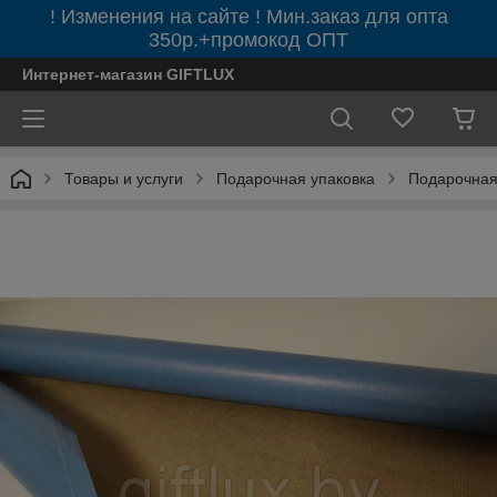
! Изменения на сайте ! Мин.заказ для опта
350р.+промокод ОПТ
Интернет-магазин GIFTLUX
Товары и услуги
Подарочная упаковка
Подарочная