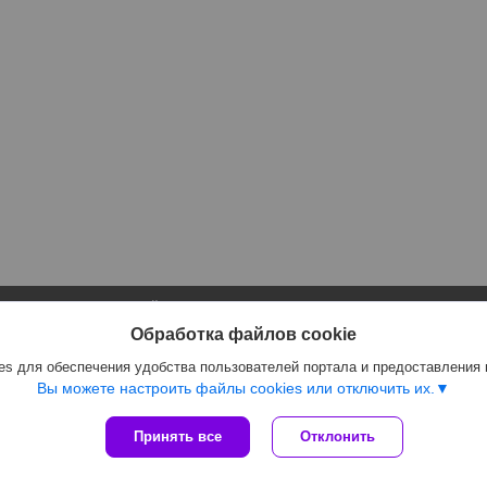
Сайт создан на платформе Deal.by
Политика обработки файлов cookies
Обработка файлов cookie
Интернет-магазин GIFTLUX |
Пожаловаться на контент
s для обеспечения удобства пользователей портала и предоставления
Select Language
▼
Вы можете настроить файлы cookies или отключить их.
Принять все
Отклонить