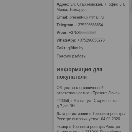
ул. Стариновская, 7, офис 3Н,
Минск, Беларусь
present-lux@mail.ru
+375296663854
+375296663854
+375296856278
giftlux.by
График работы
Информация для
покупателя
Общество с ограниченной
ответственностью «Презент Люкс»
220056, г.Минск, ул. Стариновская,
д.7,оф.3Н
Дата регистрации в Торговом реестре/
Реестре бытовых услуг: 04.02.2026
Номер в Торговом реестре/Реестре
бытовых услуг: 768044, Республика