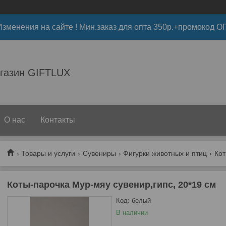
 Изменения на сайте ! Мин.заказ для опта 350р.+промокод О
газин GIFTLUX
О нас
Контакты
Товары и услуги
Сувениры
Фигурки животных и птиц
Коты-парочка Мур-мяу сувенир,гипс, 20*19 см
Код:
белый
В наличии