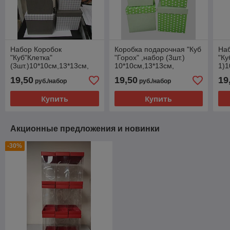
Набор Коробок
Коробка подарочная "Куб
На
"Куб"Клетка"
"Горох" ,набор (3шт.)
"Ку
(3шт.)10*10см,13*13см,
10*10см,13*13см,
1)1
15*15см
15*15см
15
19,50
19,50
19
руб./набор
руб./набор
Купить
Купить
Акционные предложения и новинки
-30%