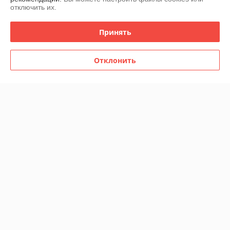
отключить их.
Контакты
Принять
Доставка и оплата
Отклонить
График работы
Полная версия сайта
Политика обработки cookies
Сайт создан на платформе Deal.by
Информация для покупателя
Юридическое лицо:
Общество с ограниченной ответственностью
«Презент Люкс»
220056, г.Минск, ул. Стариновская, д.7,оф.3Н
Регистрационный номер ЕГР: 193941939