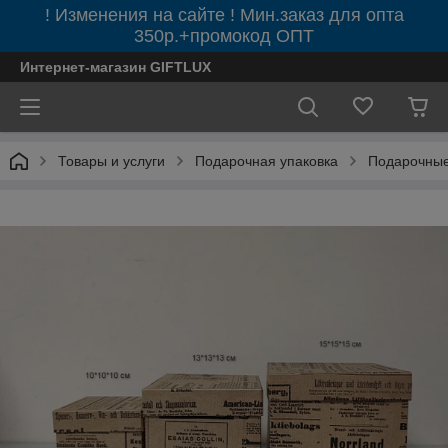
! Изменения на сайте ! Мин.заказ для опта
350р.+промокод ОПТ
Интернет-магазин GIFTLUX
Товары и услуги
Подарочная упаковка
Подарочные