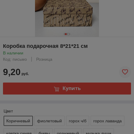
Коробка подарочная 8*21*21 см
В наличии
Код: письмо
Розница
9,20
руб.
Купить
Цвет
Коричневый
фиолетовый
горох ч/б
горох лаванда
клетка синяя
буквы
оранжевый
музыка души