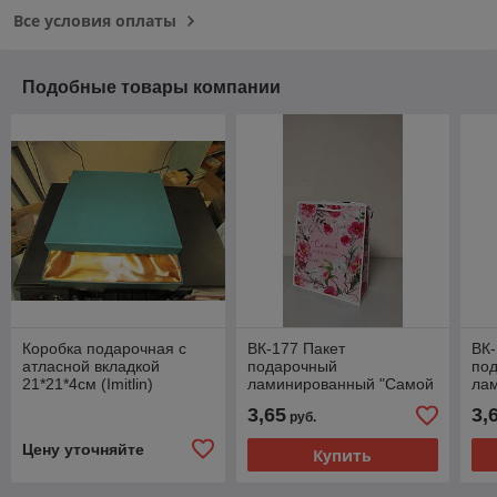
Все условия оплаты
Подобные товары компании
Коробка подарочная с
ВК-177 Пакет
ВК-
атласной вкладкой
подарочный
по
21*21*4см (Imitlin)
ламинированный "Самой
ла
прекрасной", 21*25*8 см
для
3,65
3,
руб.
Цену уточняйте
Купить