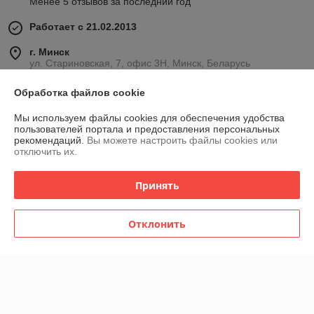
Менее 5 отзывов за последний год
Работает с 21.02.2013
г. Минск
ул. Стариновская, 7, офис 3Н, Минск, Беларусь
Контакты
Обработка файлов cookie
Показать весь график работы
Сегодня выходной
Мы используем файлы cookies для обеспечения удобства
пользователей портала и предоставления персональных
рекомендаций.
Вы можете настроить файлы cookies или
отключить их.
Отзывы о магазине
Принять
77 отзывов за всё время
Игорь
09.04.2026
Отклонить
Отлично
Покупатель
23.09.2025
Отлично