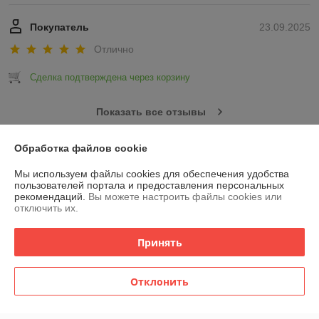
Покупатель
23.09.2025
Отлично
Сделка подтверждена через корзину
Показать все отзывы
Обработка файлов cookie
О нас
Мы используем файлы cookies для обеспечения удобства
пользователей портала и предоставления персональных
Контакты
рекомендаций.
Вы можете настроить файлы cookies или
отключить их.
Доставка и оплата
Принять
График работы
Отклонить
Полная версия сайта