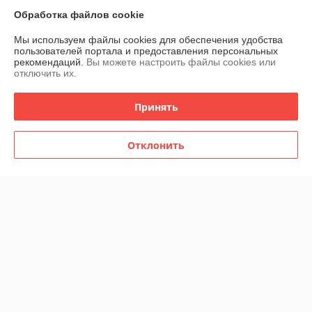
77 отзывов за всё время
Обработка файлов cookie
Мы используем файлы cookies для обеспечения удобства
Игорь
09.04.2026
пользователей портала и предоставления персональных
рекомендаций.
Вы можете настроить файлы cookies или
Отлично
отключить их.
Покупатель
23.09.2025
Принять
Отлично
Отклонить
Сделка подтверждена через корзину
Показать все отзывы
О нас
Контакты
Доставка и оплата