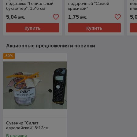
подставке "Гениальный
подарочный "Самой
под
бухгалтер", 15*6 см
красивой"
пив
ламинированный,12*15*6
5,04
1,75
5,
руб.
руб.
см
Купить
Купить
Акционные предложения и новинки
-50%
Сувенир "Салат
европейский",8*12см
В наличии