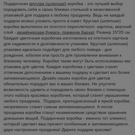
Подарочная
круглая (шляпная)
коробка - это лучший выбор
порадовать себя и своих близких стильной и качественной
упаковкой для подарка к любому празднику. Ведь не каждый
подарок можно уложить просто в пакет. Круглая (шляпная)
коробка выполнена из толстого переплетного
картона, верхний
слой -
дизайнерская бумага- премиум бархат
. Размер 15*20 см.
Каждая цветочная коробочка изготовлена из плотного картона
для надежности и долговечности упаковки. Круглая (шляпная)
упаковка идеально подойдет для любого повода - дня
рождения, юбилея или просто для проявления внимания к
близкому человеку. Коробки также могут быть использованы как
упаковка для цветов. Каждая коробочка с цветами станет
отличным дополнением к вашему подарку и сделает его более
запоминающимся. Дизайн наших коробок для цветов
обязательно порадует вас и ваших близких. Не упустите
возможность удивить и порадовать своих близких с помощью
этого набора красивых коробочек, который станет украшением
любого праздника.
Подарок, преподнесенный в яркой коробке,
непременно станет самым запоминающимся. А после
праздника коробки станут незаменимым средством хранения
домашних вещей. Подарочная коробка - именно тот элемент,
который сделает ваш презент особенным и запоминающимся,
даря настроение праздника! Дарите подарки красиво!