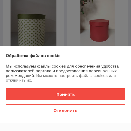
Обработка файлов cookie
Коробка подарочная
Коробка подарочная
круглая "Однотон",17*15 см
круглая "Горох",15*15 см
(перламутр)
Мы используем файлы cookies для обеспечения удобства
пользователей портала и предоставления персональных
В наличии
В наличии
рекомендаций.
Вы можете настроить файлы cookies или
отключить их.
11,49
16,33
16,19 руб.
23 руб.
руб.
руб.
Принять
Купить
Купить
-29%
-20%
Отклонить