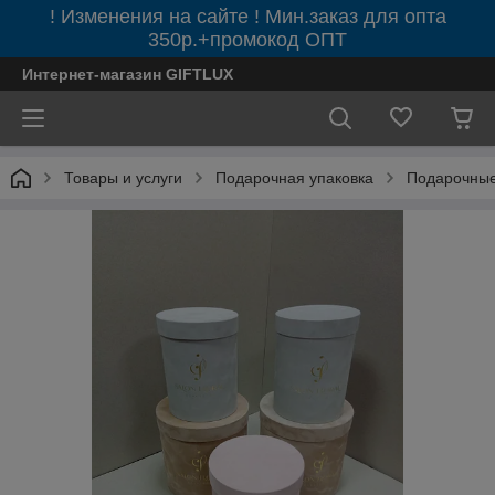
! Изменения на сайте ! Мин.заказ для опта
350р.+промокод ОПТ
Интернет-магазин GIFTLUX
Товары и услуги
Подарочная упаковка
Подарочные